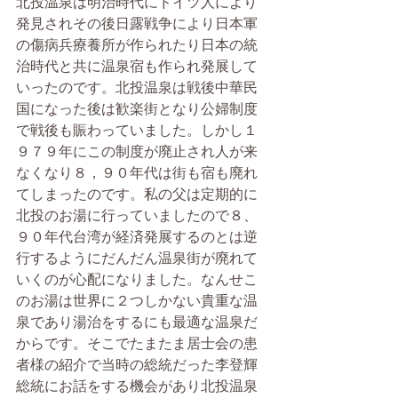
北投温泉は明治時代にドイツ人により
発見されその後日露戦争により日本軍
の傷病兵療養所が作られたり日本の統
治時代と共に温泉宿も作られ発展して
いったのです。北投温泉は戦後中華民
国になった後は歓楽街となり公婦制度
で戦後も賑わっていました。しかし１
９７９年にこの制度が廃止され人が来
なくなり８，９０年代は街も宿も廃れ
てしまったのです。私の父は定期的に
北投のお湯に行っていましたので８、
９０年代台湾が経済発展するのとは逆
行するようにだんだん温泉街が廃れて
いくのが心配になりました。なんせこ
のお湯は世界に２つしかない貴重な温
泉であり湯治をするにも最適な温泉だ
からです。そこでたまたま居士会の患
者様の紹介で当時の総統だった李登輝
総統にお話をする機会があり北投温泉