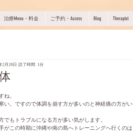
治療Menu・料金
ご予約・Access
Blog
Therapist
2年2月28日
読了時間: 1分
体
すね。
寒い。ですので体調を崩す方が多いのと神経痛の方がい
方でもトラブルになる方が多い気がします。
手がこの時期に沖縄や南の島へトレーニングへ行くのは