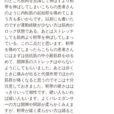
のところ筋肉を意識して伸ばすより靭
帯を伸ばしてしまいこちらの患者さん
のように内転筋の起始部を痛めてしま
う方も多いからです。以前にも書いた
のですが運動経験が少ない方は筋肉が
ロック状態である。あとはストレッチ
しても筋肉より靭帯を伸ばしてしまっ
ている。この二点だと思います。靭帯
を痛めてしまったらこちらの患者さん
にはまずは拮抗筋の中小殿筋群をゆる
めて、開脚系のストレッチはやらない
ようにしてもらいました。あとは歩く
ときに痛みが出ると代償作用でほかの
筋群が痛くなると思うのでそこは十分
注意しておきました。靭帯の硬さはは
っきりいって個性です。硬い人もいれ
ば緩い人もいます。よくバレエダンサ
ーの方は開脚や関節が柔らかくみえま
すが、靭帯が緩く柔らかい方は踊ると