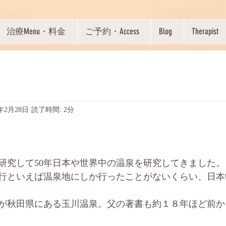
治療Menu・料金
ご予約・Access
Blog
Therapist
2年2月28日
読了時間: 2分
研究して50年日本や世界中の温泉を研究してきました。
行といえば温泉地にしか行ったことがないくらい、日本
が秋田県にある玉川温泉。父の著書も約１８年ほど前か