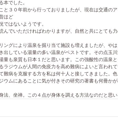
る本でした。
こと３０年前から行っておりましたが、現在は交通のア
昔ほど
況ではないようです。
読んでいただければわかりますが、自然と共にとても力
リングにより温泉を掘り当て施設も増えましたが、やは
き出している湯量の多い温泉がベストです。その点玉川
湯量も泉質も日本１だと思います。この強酸性の温泉と
るラジウムが人間の免疫力を高め難病によいと言われて
て難病を克服する方を私は何十人と接してきました。色
ジウムにあることに気が付きその研究の著書も何冊かが
身法、坐禅。この４点が身体を調える方法なのだと思い