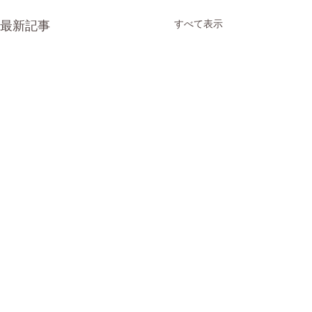
最新記事
すべて表示
睡眠と運動習慣
忙しい社会人です
が取れずに早朝や
コメント