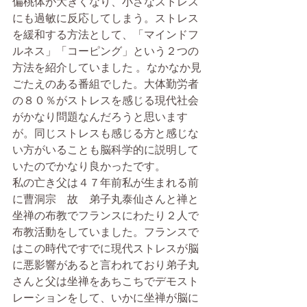
偏桃体が大きくなり、小さなストレス
にも過敏に反応してしまう。ストレス
を緩和する方法として、「マインドフ
ルネス」「コーピング」という２つの
方法を紹介していました 。なかなか見
ごたえのある番組でした。大体勤労者
の８０％がストレスを感じる現代社会
がかなり問題なんだろうと思います
が。同じストレスも感じる方と感じな
い方がいることも脳科学的に説明して
いたのでかなり良かったです。
私の亡き父は４７年前私が生まれる前
に曹洞宗　故　弟子丸泰仙さんと禅と
坐禅の布教でフランスにわたり２人で
布教活動をしていました。フランスで
はこの時代ですでに現代ストレスが脳
に悪影響があると言われており弟子丸
さんと父は坐禅をあちこちでデモスト
レーションをして、いかに坐禅が脳に