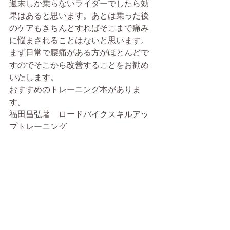
週末しか乗らないライダーでしたら効
果はあると思います。あとは乗った後
のケアもきちんとすればそこまで痛み
に悩まされることはないと思います。
まず日常で腰痛がある方がほとんどで
すのでそこから改善することをお勧め
いたします。
おすすめのトレーニング本がありま
す。
福田昌弘著　ロードバイクスキルアッ
プトレーニング
この本は初心レベルから上級者まで本
当によく出来ていると思います。
特にドリル20のスクワットは自転車に
必要な集大成の動きだと思います。
それより日常で腰痛を抱えている方に
もおすすめなスクワットだと思いま
す。（ただし腰痛があるときは無理し
てやらないことです。まずは安静にて