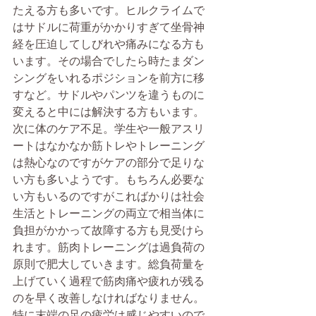
たえる方も多いです。ヒルクライムで
はサドルに荷重がかかりすぎて坐骨神
経を圧迫してしびれや痛みになる方も
います。その場合でしたら時たまダン
シングをいれるポジションを前方に移
すなど。サドルやパンツを違うものに
変えると中には解決する方もいます。
次に体のケア不足。学生や一般アスリ
ートはなかなか筋トレやトレーニング
は熱心なのですがケアの部分で足りな
い方も多いようです。もちろん必要な
い方もいるのですがこればかりは社会
生活とトレーニングの両立で相当体に
負担がかかって故障する方も見受けら
れます。筋肉トレーニングは過負荷の
原則で肥大していきます。総負荷量を
上げていく過程で筋肉痛や疲れが残る
のを早く改善しなければなりません。
特に末端の足の疲労は感じやすいので