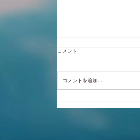
自転車の膝の痛み
コメント
今回はに腰痛に次ぐ膝痛について
書きます。本来ならランニングや
他競技に比べれば膝や関節にはや
コメントを追加…
さしいスポーツなのですがオーバ
ーユースや負荷のかけすぎ、膝の
軌道のアンバランスなどが原因が
多いです。 それはもう個別に痛
み箇所が違うので多い症状を紹介
します。 ① 膝上 お皿の真上...