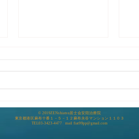
睡眠
忙し
れず
をす
まず
バイオリズムと運動
トは
す。
でか
ね。
​© 2019ZENshiatsu居士会安陪治療院
東京都港区麻布十番１－５－１２麻布永谷マンション１１０３
去さ
​TEL03-3423-4477 mail
fiat99pp@gmail.com
トは軒