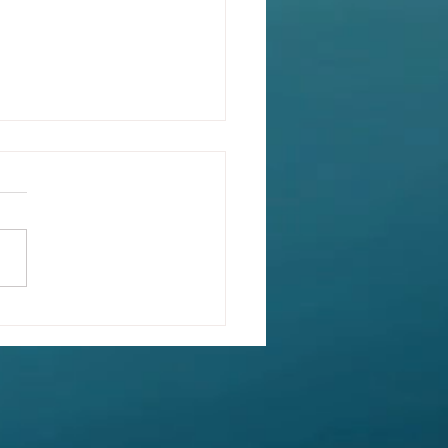
と運動習慣
い社会人ですと中々時間が取
に早朝や夜間にトレーニング
る方が大半だと思います。
睡眠の質を考えればアスリー
8時間以上が推奨されてま
社会人アスリートはまずそこ
なり無理なような気もします
しかし睡眠中に体内疲労が除
れるのは明白で一流アスリー
...