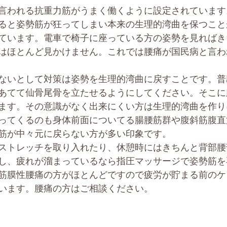
言われる抗重力筋がうまく働くように設定されています
ると姿勢筋が狂ってしまい本来の生理的湾曲を保つこと
ています。電車で椅子に座っている方の姿勢を見ればき
はほとんど見かけません。これでは腰痛が国民病と言わ
ないとして対策は姿勢を生理的湾曲に戻すことです。普
あてて仙骨尾骨を立たせるようにしてください。そこに
ます。その意識がなく出来にくい方は生理的湾曲を作り
ってくるのも身体前面についてる腸腰筋群や腹斜筋腹直
筋が中々元に戻らない方が多い印象です。
ストレッチを取り入れたり、休憩時にはきちんと背部腰
し、疲れが溜まっているなら指圧マッサージで姿勢筋を
筋膜性腰痛の方がほとんどですので疲労が貯まる前のケ
います。腰痛の方はご相談ください。