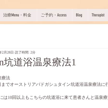
治療Menu・料金
ご予約・Access
Blog
Therapist
2年2月28日
読了時間: 2分
stein坑道浴温泉療法1
温泉療法
月6日までオーストリアバドガシュタイン坑道浴温泉療法に
には10回以上もこちらの坑道浴に来て患者さんと温泉