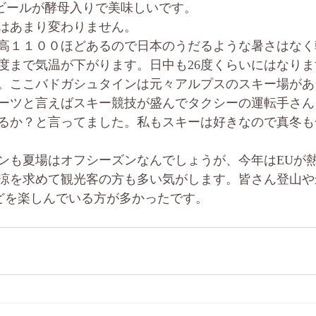
圏はビールが酵母入りで美味しいです。
はあまり変わりません。
高１１００ほどあるので日本のうだるような暑さはなく
7度まで気温が下がります。日中も26度くらいにはなり
。ここバドガシュタインは元々アルプスのスキー場があ
ーツと言えばスキー競技が盛んでタクシーの運転手さん
るか？と言ってました。私もスキーは好きなので真冬も
ンも夏場はオフシーズンなんでしょうが、今年はEUが
涼を求めて観光客の方も多い気がします。皆さん登山や
どを楽しんでいる方が多かったです。